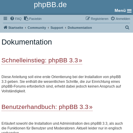
phpBB.de
Menü
FAQ
Pastebin
Registrieren
Anmelden
S
Startseite
Community
Support
Dokumentation
u
Dokumentation
c
h
e
Schnelleinstieg: phpBB 3.3
Diese Anleitung soll eine erste Orientierung bei der Installation von phpBB
3.3 geben. Sie enthält die wesentlichen Schritte, die zur Einrichtung eines
phpBB-Forums erforderlich sind, erhebt dabei jedoch keinen Anspruch auf
Vollständigkeit.
Benutzerhandbuch: phpBB 3.3
Erläutert sowohl die Installation und Administration des phpBB 3.3, als auch
die Funktionen für Benutzer und Moderatoren. Aktuell leider nur in englisch
vorhanden.