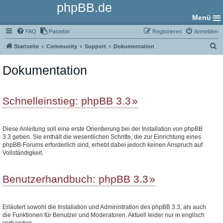
phpBB.de
Menü
FAQ
Pastebin
Registrieren
Anmelden
S
Startseite
Community
Support
Dokumentation
u
Dokumentation
c
h
e
Schnelleinstieg: phpBB 3.3
Diese Anleitung soll eine erste Orientierung bei der Installation von phpBB
3.3 geben. Sie enthält die wesentlichen Schritte, die zur Einrichtung eines
phpBB-Forums erforderlich sind, erhebt dabei jedoch keinen Anspruch auf
Vollständigkeit.
Benutzerhandbuch: phpBB 3.3
Erläutert sowohl die Installation und Administration des phpBB 3.3, als auch
die Funktionen für Benutzer und Moderatoren. Aktuell leider nur in englisch
vorhanden.