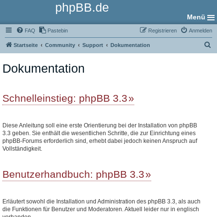
phpBB.de
Menü
FAQ
Pastebin
Registrieren
Anmelden
S
Startseite
Community
Support
Dokumentation
u
Dokumentation
c
h
e
Schnelleinstieg: phpBB 3.3
Diese Anleitung soll eine erste Orientierung bei der Installation von phpBB
3.3 geben. Sie enthält die wesentlichen Schritte, die zur Einrichtung eines
phpBB-Forums erforderlich sind, erhebt dabei jedoch keinen Anspruch auf
Vollständigkeit.
Benutzerhandbuch: phpBB 3.3
Erläutert sowohl die Installation und Administration des phpBB 3.3, als auch
die Funktionen für Benutzer und Moderatoren. Aktuell leider nur in englisch
vorhanden.