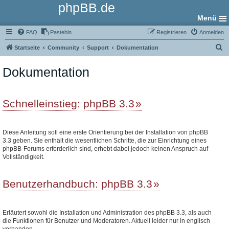
phpBB.de
Menü
FAQ
Pastebin
Registrieren
Anmelden
S
Startseite
Community
Support
Dokumentation
u
Dokumentation
c
h
e
Schnelleinstieg: phpBB 3.3
Diese Anleitung soll eine erste Orientierung bei der Installation von phpBB
3.3 geben. Sie enthält die wesentlichen Schritte, die zur Einrichtung eines
phpBB-Forums erforderlich sind, erhebt dabei jedoch keinen Anspruch auf
Vollständigkeit.
Benutzerhandbuch: phpBB 3.3
Erläutert sowohl die Installation und Administration des phpBB 3.3, als auch
die Funktionen für Benutzer und Moderatoren. Aktuell leider nur in englisch
vorhanden.