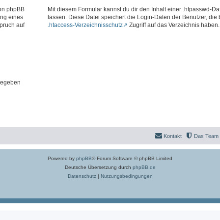
 von phpBB
Mit diesem Formular kannst du dir den Inhalt einer .htpasswd-Dat
ung eines
lassen. Diese Datei speichert die Login-Daten der Benutzer, die
pruch auf
.htaccess-Verzeichnisschutz
Zugriff auf das Verzeichnis haben.
gegeben
Kontakt
Das Team
Powered by
phpBB
® Forum Software © phpBB Limited
Deutsche Übersetzung durch
phpBB.de
Datenschutz
|
Nutzungsbedingungen