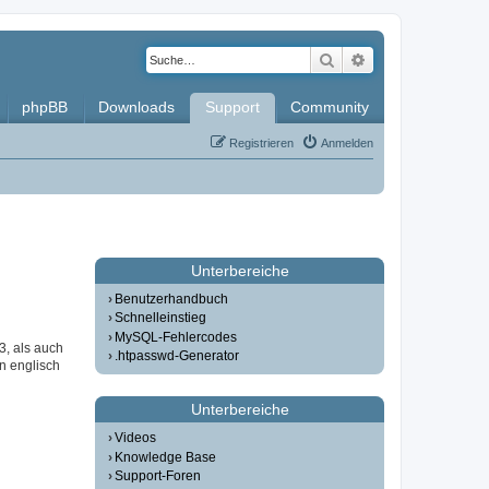
Suche
Erweiterte Such
phpBB
Downloads
Support
Community
Registrieren
Anmelden
Unterbereiche
Benutzerhandbuch
Schnelleinstieg
MySQL-Fehlercodes
3, als auch
.htpasswd-Generator
in englisch
Unterbereiche
Videos
Knowledge Base
Support-Foren