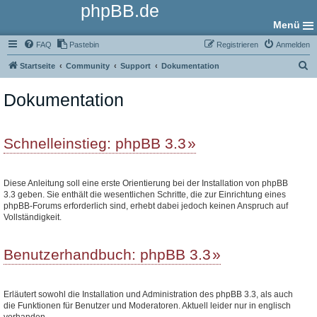
phpBB.de
Menü
FAQ
Pastebin
Registrieren
Anmelden
S
Startseite
Community
Support
Dokumentation
u
Dokumentation
c
h
e
Schnelleinstieg: phpBB 3.3
Diese Anleitung soll eine erste Orientierung bei der Installation von phpBB
3.3 geben. Sie enthält die wesentlichen Schritte, die zur Einrichtung eines
phpBB-Forums erforderlich sind, erhebt dabei jedoch keinen Anspruch auf
Vollständigkeit.
Benutzerhandbuch: phpBB 3.3
Erläutert sowohl die Installation und Administration des phpBB 3.3, als auch
die Funktionen für Benutzer und Moderatoren. Aktuell leider nur in englisch
vorhanden.