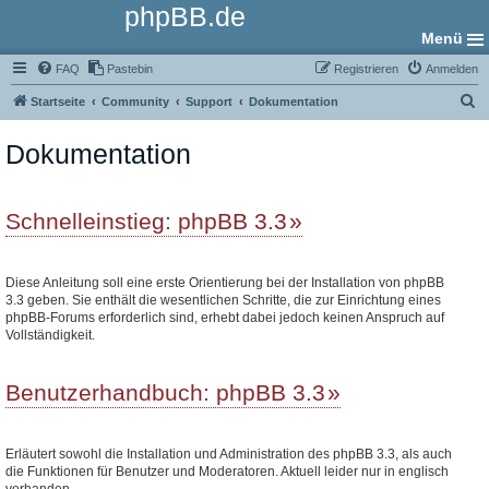
phpBB.de
Menü
FAQ
Pastebin
Registrieren
Anmelden
S
Startseite
Community
Support
Dokumentation
u
Dokumentation
c
h
e
Schnelleinstieg: phpBB 3.3
Diese Anleitung soll eine erste Orientierung bei der Installation von phpBB
3.3 geben. Sie enthält die wesentlichen Schritte, die zur Einrichtung eines
phpBB-Forums erforderlich sind, erhebt dabei jedoch keinen Anspruch auf
Vollständigkeit.
Benutzerhandbuch: phpBB 3.3
Erläutert sowohl die Installation und Administration des phpBB 3.3, als auch
die Funktionen für Benutzer und Moderatoren. Aktuell leider nur in englisch
vorhanden.