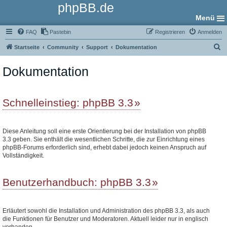
phpBB.de
Menü
FAQ
Pastebin
Registrieren
Anmelden
S
Startseite
Community
Support
Dokumentation
u
Dokumentation
c
h
e
Schnelleinstieg: phpBB 3.3
Diese Anleitung soll eine erste Orientierung bei der Installation von phpBB
3.3 geben. Sie enthält die wesentlichen Schritte, die zur Einrichtung eines
phpBB-Forums erforderlich sind, erhebt dabei jedoch keinen Anspruch auf
Vollständigkeit.
Benutzerhandbuch: phpBB 3.3
Erläutert sowohl die Installation und Administration des phpBB 3.3, als auch
die Funktionen für Benutzer und Moderatoren. Aktuell leider nur in englisch
vorhanden.