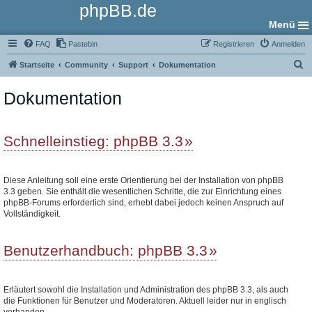
phpBB.de
Menü
FAQ
Pastebin
Registrieren
Anmelden
S
Startseite
Community
Support
Dokumentation
u
Dokumentation
c
h
e
Schnelleinstieg: phpBB 3.3
Diese Anleitung soll eine erste Orientierung bei der Installation von phpBB
3.3 geben. Sie enthält die wesentlichen Schritte, die zur Einrichtung eines
phpBB-Forums erforderlich sind, erhebt dabei jedoch keinen Anspruch auf
Vollständigkeit.
Benutzerhandbuch: phpBB 3.3
Erläutert sowohl die Installation und Administration des phpBB 3.3, als auch
die Funktionen für Benutzer und Moderatoren. Aktuell leider nur in englisch
vorhanden.