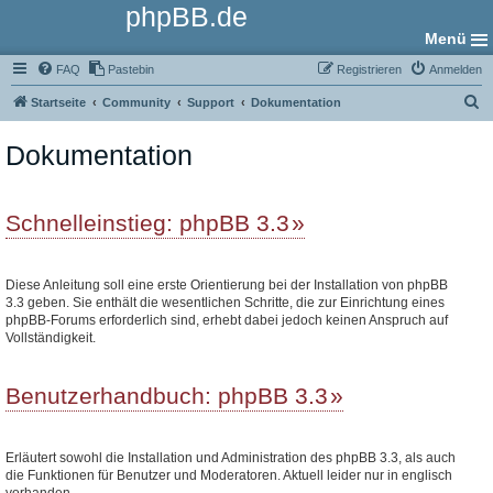
phpBB.de
Menü
FAQ
Pastebin
Registrieren
Anmelden
S
Startseite
Community
Support
Dokumentation
u
Dokumentation
c
h
e
Schnelleinstieg: phpBB 3.3
Diese Anleitung soll eine erste Orientierung bei der Installation von phpBB
3.3 geben. Sie enthält die wesentlichen Schritte, die zur Einrichtung eines
phpBB-Forums erforderlich sind, erhebt dabei jedoch keinen Anspruch auf
Vollständigkeit.
Benutzerhandbuch: phpBB 3.3
Erläutert sowohl die Installation und Administration des phpBB 3.3, als auch
die Funktionen für Benutzer und Moderatoren. Aktuell leider nur in englisch
vorhanden.