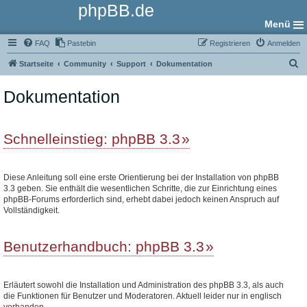
phpBB.de
Menü
FAQ
Pastebin
Registrieren
Anmelden
S
Startseite
Community
Support
Dokumentation
u
Dokumentation
c
h
e
Schnelleinstieg: phpBB 3.3
Diese Anleitung soll eine erste Orientierung bei der Installation von phpBB
3.3 geben. Sie enthält die wesentlichen Schritte, die zur Einrichtung eines
phpBB-Forums erforderlich sind, erhebt dabei jedoch keinen Anspruch auf
Vollständigkeit.
Benutzerhandbuch: phpBB 3.3
Erläutert sowohl die Installation und Administration des phpBB 3.3, als auch
die Funktionen für Benutzer und Moderatoren. Aktuell leider nur in englisch
vorhanden.