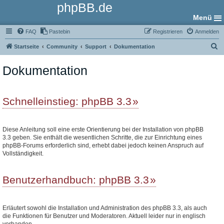
phpBB.de
Menü
FAQ
Pastebin
Registrieren
Anmelden
S
Startseite
Community
Support
Dokumentation
u
Dokumentation
c
h
e
Schnelleinstieg: phpBB 3.3
Diese Anleitung soll eine erste Orientierung bei der Installation von phpBB
3.3 geben. Sie enthält die wesentlichen Schritte, die zur Einrichtung eines
phpBB-Forums erforderlich sind, erhebt dabei jedoch keinen Anspruch auf
Vollständigkeit.
Benutzerhandbuch: phpBB 3.3
Erläutert sowohl die Installation und Administration des phpBB 3.3, als auch
die Funktionen für Benutzer und Moderatoren. Aktuell leider nur in englisch
vorhanden.