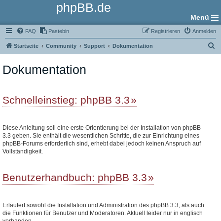
phpBB.de
Menü
FAQ
Pastebin
Registrieren
Anmelden
S
Startseite
Community
Support
Dokumentation
u
Dokumentation
c
h
e
Schnelleinstieg: phpBB 3.3
Diese Anleitung soll eine erste Orientierung bei der Installation von phpBB
3.3 geben. Sie enthält die wesentlichen Schritte, die zur Einrichtung eines
phpBB-Forums erforderlich sind, erhebt dabei jedoch keinen Anspruch auf
Vollständigkeit.
Benutzerhandbuch: phpBB 3.3
Erläutert sowohl die Installation und Administration des phpBB 3.3, als auch
die Funktionen für Benutzer und Moderatoren. Aktuell leider nur in englisch
vorhanden.