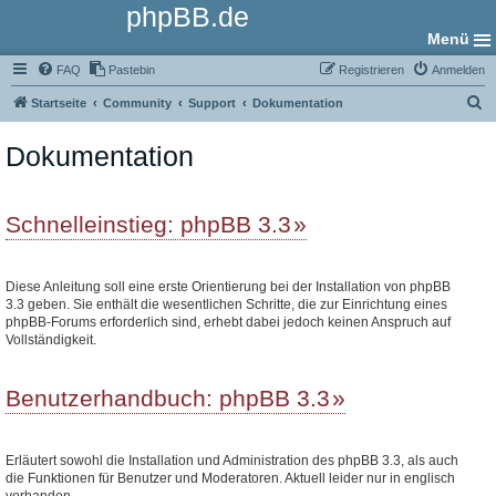
phpBB.de
Menü
FAQ
Pastebin
Registrieren
Anmelden
S
Startseite
Community
Support
Dokumentation
u
Dokumentation
c
h
e
Schnelleinstieg: phpBB 3.3
Diese Anleitung soll eine erste Orientierung bei der Installation von phpBB
3.3 geben. Sie enthält die wesentlichen Schritte, die zur Einrichtung eines
phpBB-Forums erforderlich sind, erhebt dabei jedoch keinen Anspruch auf
Vollständigkeit.
Benutzerhandbuch: phpBB 3.3
Erläutert sowohl die Installation und Administration des phpBB 3.3, als auch
die Funktionen für Benutzer und Moderatoren. Aktuell leider nur in englisch
vorhanden.