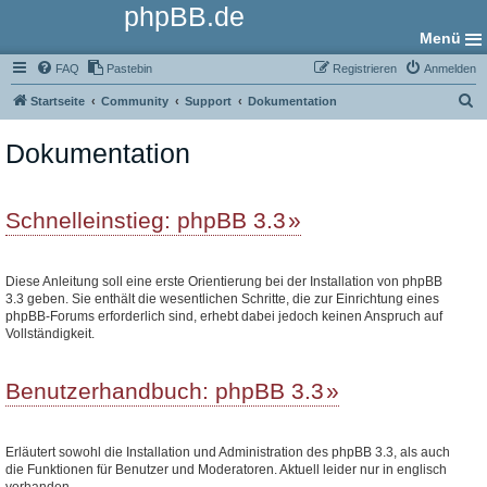
phpBB.de
Menü
FAQ
Pastebin
Registrieren
Anmelden
S
Startseite
Community
Support
Dokumentation
u
Dokumentation
c
h
e
Schnelleinstieg: phpBB 3.3
Diese Anleitung soll eine erste Orientierung bei der Installation von phpBB
3.3 geben. Sie enthält die wesentlichen Schritte, die zur Einrichtung eines
phpBB-Forums erforderlich sind, erhebt dabei jedoch keinen Anspruch auf
Vollständigkeit.
Benutzerhandbuch: phpBB 3.3
Erläutert sowohl die Installation und Administration des phpBB 3.3, als auch
die Funktionen für Benutzer und Moderatoren. Aktuell leider nur in englisch
vorhanden.