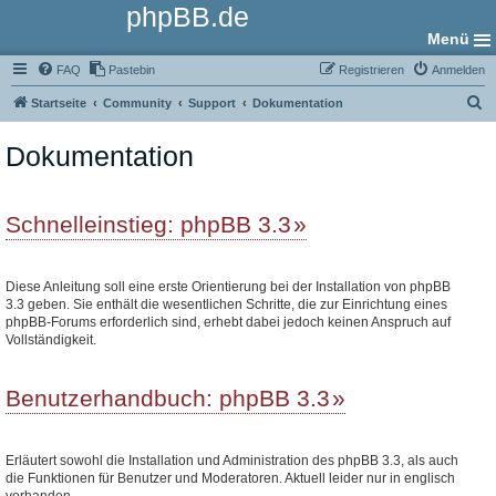
phpBB.de
Menü
FAQ
Pastebin
Registrieren
Anmelden
S
Startseite
Community
Support
Dokumentation
u
Dokumentation
c
h
e
Schnelleinstieg: phpBB 3.3
Diese Anleitung soll eine erste Orientierung bei der Installation von phpBB
3.3 geben. Sie enthält die wesentlichen Schritte, die zur Einrichtung eines
phpBB-Forums erforderlich sind, erhebt dabei jedoch keinen Anspruch auf
Vollständigkeit.
Benutzerhandbuch: phpBB 3.3
Erläutert sowohl die Installation und Administration des phpBB 3.3, als auch
die Funktionen für Benutzer und Moderatoren. Aktuell leider nur in englisch
vorhanden.