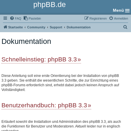
phpBB.de
Menü
FAQ
Pastebin
Registrieren
Anmelden
S
Startseite
Community
Support
Dokumentation
u
Dokumentation
c
h
e
Schnelleinstieg: phpBB 3.3
Diese Anleitung soll eine erste Orientierung bei der Installation von phpBB
3.3 geben. Sie enthält die wesentlichen Schritte, die zur Einrichtung eines
phpBB-Forums erforderlich sind, erhebt dabei jedoch keinen Anspruch auf
Vollständigkeit.
Benutzerhandbuch: phpBB 3.3
Erläutert sowohl die Installation und Administration des phpBB 3.3, als auch
die Funktionen für Benutzer und Moderatoren. Aktuell leider nur in englisch
vorhanden.