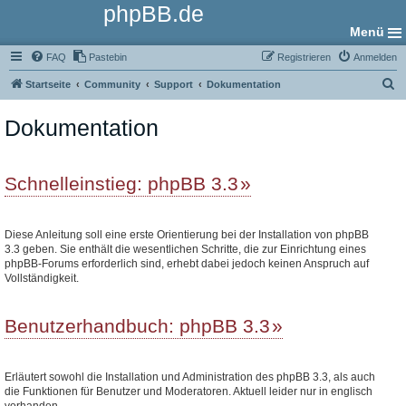
phpBB.de
Menü
FAQ
Pastebin
Registrieren
Anmelden
S
Startseite
Community
Support
Dokumentation
u
Dokumentation
c
h
e
Schnelleinstieg: phpBB 3.3
Diese Anleitung soll eine erste Orientierung bei der Installation von phpBB
3.3 geben. Sie enthält die wesentlichen Schritte, die zur Einrichtung eines
phpBB-Forums erforderlich sind, erhebt dabei jedoch keinen Anspruch auf
Vollständigkeit.
Benutzerhandbuch: phpBB 3.3
Erläutert sowohl die Installation und Administration des phpBB 3.3, als auch
die Funktionen für Benutzer und Moderatoren. Aktuell leider nur in englisch
vorhanden.