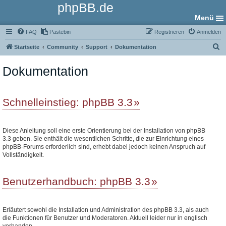
phpBB.de
Menü
FAQ
Pastebin
Registrieren
Anmelden
S
Startseite
Community
Support
Dokumentation
u
Dokumentation
c
h
e
Schnelleinstieg: phpBB 3.3
Diese Anleitung soll eine erste Orientierung bei der Installation von phpBB
3.3 geben. Sie enthält die wesentlichen Schritte, die zur Einrichtung eines
phpBB-Forums erforderlich sind, erhebt dabei jedoch keinen Anspruch auf
Vollständigkeit.
Benutzerhandbuch: phpBB 3.3
Erläutert sowohl die Installation und Administration des phpBB 3.3, als auch
die Funktionen für Benutzer und Moderatoren. Aktuell leider nur in englisch
vorhanden.