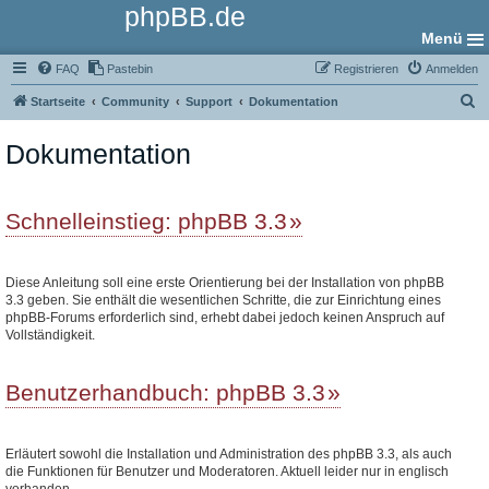
phpBB.de
Menü
FAQ
Pastebin
Registrieren
Anmelden
S
Startseite
Community
Support
Dokumentation
u
Dokumentation
c
h
e
Schnelleinstieg: phpBB 3.3
Diese Anleitung soll eine erste Orientierung bei der Installation von phpBB
3.3 geben. Sie enthält die wesentlichen Schritte, die zur Einrichtung eines
phpBB-Forums erforderlich sind, erhebt dabei jedoch keinen Anspruch auf
Vollständigkeit.
Benutzerhandbuch: phpBB 3.3
Erläutert sowohl die Installation und Administration des phpBB 3.3, als auch
die Funktionen für Benutzer und Moderatoren. Aktuell leider nur in englisch
vorhanden.