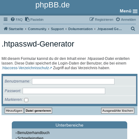
phpBB.de
Menü
FAQ
Pastebin
Registrieren
Anmelden
S
Startseite
Community
Support
Dokumentation
.htpasswd Generator
u
.htpasswd-Generator
c
h
e
Mit diesem Formular kannst du dir den Inhalt einer .htpasswd-Datei erstellen
lassen. Diese Datei speichert die Login-Daten der Benutzer, die bei einem
.htaccess-Verzeichnisschutz
Zugriff auf das Verzeichnis haben.
Benutzername
Passwort
Markieren
Unterbereiche
Benutzerhandbuch
Schnelleinstieg