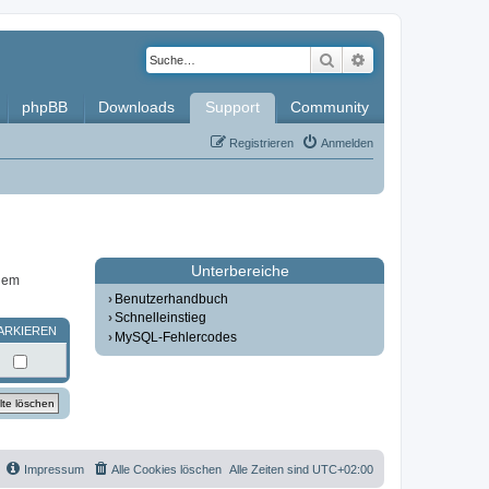
Suche
Erweiterte Such
phpBB
Downloads
Support
Community
Registrieren
Anmelden
Unterbereiche
inem
Benutzerhandbuch
Schnelleinstieg
ARKIEREN
MySQL-Fehlercodes
Impressum
Alle Cookies löschen
Alle Zeiten sind
UTC+02:00