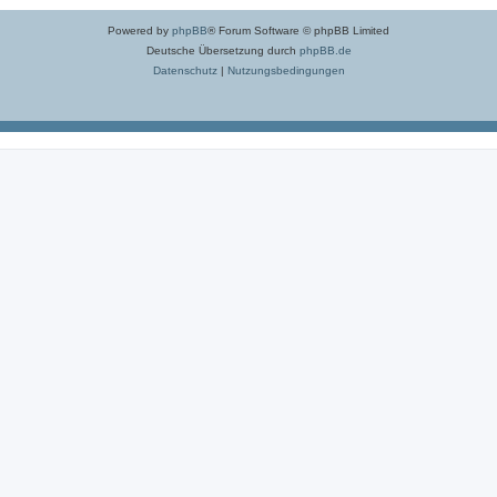
Powered by
phpBB
® Forum Software © phpBB Limited
Deutsche Übersetzung durch
phpBB.de
Datenschutz
|
Nutzungsbedingungen