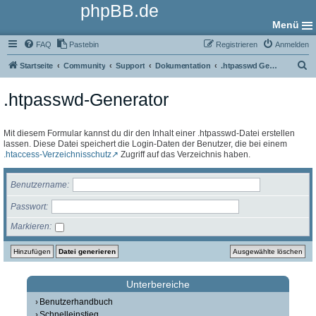
phpBB.de
Menü
FAQ
Pastebin
Registrieren
Anmelden
S
Startseite
Community
Support
Dokumentation
.htpasswd Generator
u
.htpasswd-Generator
c
h
e
Mit diesem Formular kannst du dir den Inhalt einer .htpasswd-Datei erstellen
lassen. Diese Datei speichert die Login-Daten der Benutzer, die bei einem
.htaccess-Verzeichnisschutz
Zugriff auf das Verzeichnis haben.
Benutzername
Passwort
Markieren
Unterbereiche
Benutzerhandbuch
Schnelleinstieg