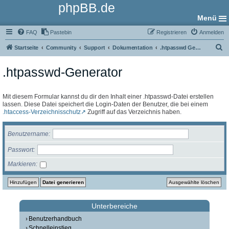
phpBB.de
Menü
FAQ
Pastebin
Registrieren
Anmelden
S
Startseite
Community
Support
Dokumentation
.htpasswd Generator
u
.htpasswd-Generator
c
h
e
Mit diesem Formular kannst du dir den Inhalt einer .htpasswd-Datei erstellen
lassen. Diese Datei speichert die Login-Daten der Benutzer, die bei einem
.htaccess-Verzeichnisschutz
Zugriff auf das Verzeichnis haben.
Benutzername
Passwort
Markieren
Unterbereiche
Benutzerhandbuch
Schnelleinstieg