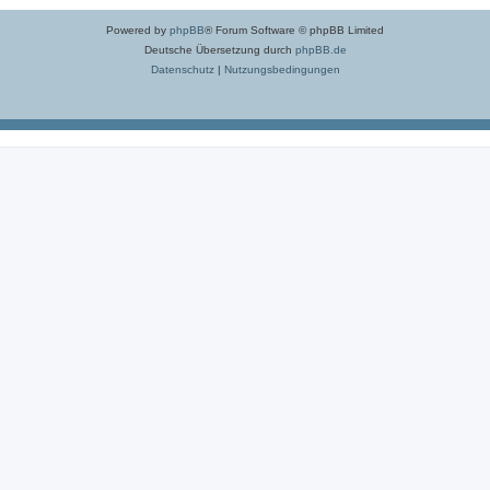
Powered by
phpBB
® Forum Software © phpBB Limited
Deutsche Übersetzung durch
phpBB.de
Datenschutz
|
Nutzungsbedingungen