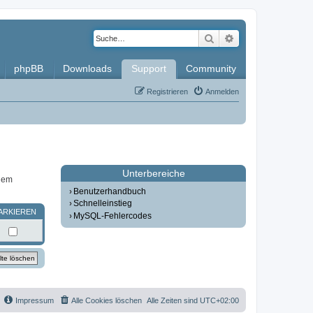
Suche
Erweiterte Such
phpBB
Downloads
Support
Community
Registrieren
Anmelden
Unterbereiche
inem
Benutzerhandbuch
Schnelleinstieg
ARKIEREN
MySQL-Fehlercodes
Impressum
Alle Cookies löschen
Alle Zeiten sind
UTC+02:00