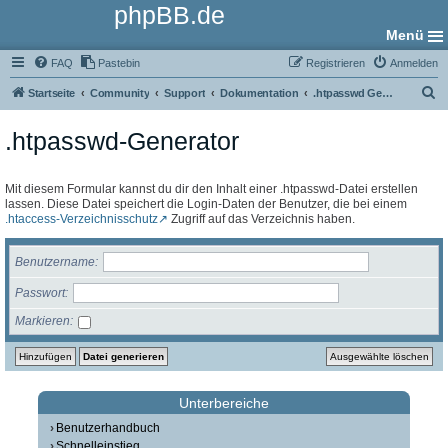
phpBB.de
Menü
FAQ
Pastebin
Registrieren
Anmelden
S
Startseite
Community
Support
Dokumentation
.htpasswd Generator
u
.htpasswd-Generator
c
h
e
Mit diesem Formular kannst du dir den Inhalt einer .htpasswd-Datei erstellen
lassen. Diese Datei speichert die Login-Daten der Benutzer, die bei einem
.htaccess-Verzeichnisschutz
Zugriff auf das Verzeichnis haben.
Benutzername
Passwort
Markieren
Unterbereiche
Benutzerhandbuch
Schnelleinstieg