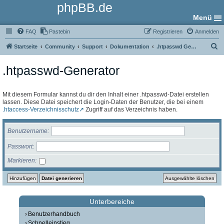
phpBB.de
Menü
FAQ
Pastebin
Registrieren
Anmelden
S
Startseite
Community
Support
Dokumentation
.htpasswd Generator
u
.htpasswd-Generator
c
h
e
Mit diesem Formular kannst du dir den Inhalt einer .htpasswd-Datei erstellen
lassen. Diese Datei speichert die Login-Daten der Benutzer, die bei einem
.htaccess-Verzeichnisschutz
Zugriff auf das Verzeichnis haben.
Benutzername
Passwort
Markieren
Unterbereiche
Benutzerhandbuch
Schnelleinstieg