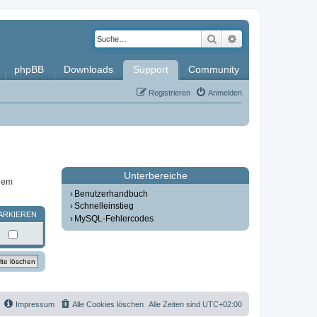
Suche
Erweiterte Such
phpBB
Downloads
Support
Community
Registrieren
Anmelden
Unterbereiche
inem
Benutzerhandbuch
Schnelleinstieg
ARKIEREN
MySQL-Fehlercodes
Impressum
Alle Cookies löschen
Alle Zeiten sind
UTC+02:00