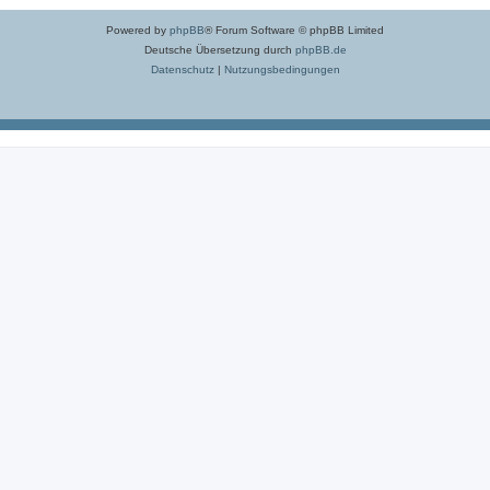
Powered by
phpBB
® Forum Software © phpBB Limited
Deutsche Übersetzung durch
phpBB.de
Datenschutz
|
Nutzungsbedingungen