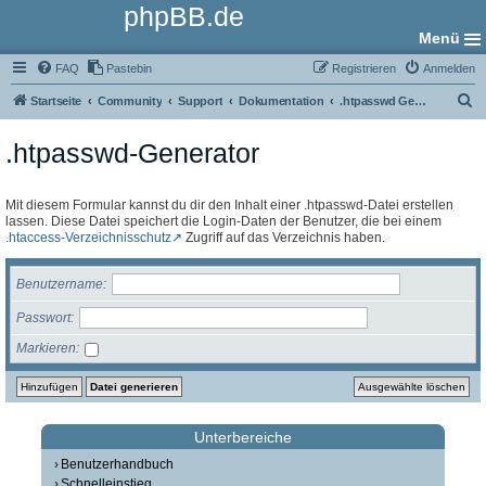
phpBB.de
Menü
FAQ
Pastebin
Registrieren
Anmelden
S
Startseite
Community
Support
Dokumentation
.htpasswd Generator
u
.htpasswd-Generator
c
h
e
Mit diesem Formular kannst du dir den Inhalt einer .htpasswd-Datei erstellen
lassen. Diese Datei speichert die Login-Daten der Benutzer, die bei einem
.htaccess-Verzeichnisschutz
Zugriff auf das Verzeichnis haben.
Benutzername
Passwort
Markieren
Unterbereiche
Benutzerhandbuch
Schnelleinstieg