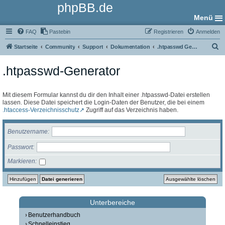
phpBB.de
Menü
FAQ
Pastebin
Registrieren
Anmelden
S
Startseite
Community
Support
Dokumentation
.htpasswd Generator
u
.htpasswd-Generator
c
h
e
Mit diesem Formular kannst du dir den Inhalt einer .htpasswd-Datei erstellen
lassen. Diese Datei speichert die Login-Daten der Benutzer, die bei einem
.htaccess-Verzeichnisschutz
Zugriff auf das Verzeichnis haben.
Benutzername
Passwort
Markieren
Unterbereiche
Benutzerhandbuch
Schnelleinstieg