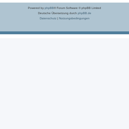
Powered by
phpBB
® Forum Software © phpBB Limited
Deutsche Übersetzung durch
phpBB.de
Datenschutz
|
Nutzungsbedingungen