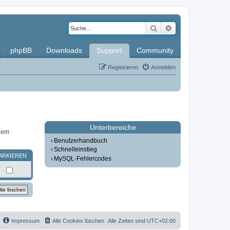
Suche
Erweiterte Such
phpBB
Downloads
Support
Community
Registrieren
Anmelden
Unterbereiche
inem
Benutzerhandbuch
Schnelleinstieg
ARKIEREN
MySQL-Fehlercodes
Impressum
Alle Cookies löschen
Alle Zeiten sind
UTC+02:00