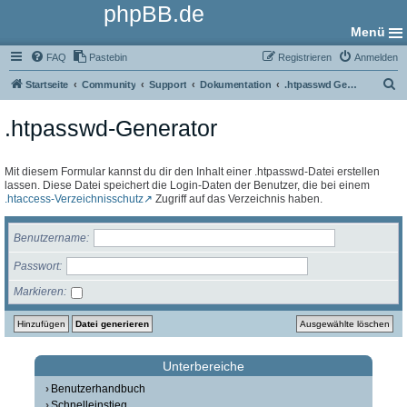
phpBB.de
Menü
FAQ
Pastebin
Registrieren
Anmelden
S
Startseite
Community
Support
Dokumentation
.htpasswd Generator
u
.htpasswd-Generator
c
h
e
Mit diesem Formular kannst du dir den Inhalt einer .htpasswd-Datei erstellen
lassen. Diese Datei speichert die Login-Daten der Benutzer, die bei einem
.htaccess-Verzeichnisschutz
Zugriff auf das Verzeichnis haben.
Benutzername
Passwort
Markieren
Unterbereiche
Benutzerhandbuch
Schnelleinstieg