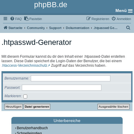
phpBB.de
Menü
FAQ
Pastebin
Registrieren
Anmelden
S
Startseite
Community
Support
Dokumentation
.htpasswd Generator
u
.htpasswd-Generator
c
h
e
Mit diesem Formular kannst du dir den Inhalt einer .htpasswd-Datei erstellen
lassen. Diese Datei speichert die Login-Daten der Benutzer, die bei einem
.htaccess-Verzeichnisschutz
Zugriff auf das Verzeichnis haben.
Benutzername
Passwort
Markieren
Unterbereiche
Benutzerhandbuch
Schnelleinstieg