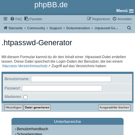
phpBB.de
Menü
FAQ
Pastebin
Registrieren
Anmelden
S
Startseite
Community
Support
Dokumentation
.htpasswd Generator
u
.htpasswd-Generator
c
h
e
Mit diesem Formular kannst du dir den Inhalt einer .htpasswd-Datei erstellen
lassen. Diese Datei speichert die Login-Daten der Benutzer, die bei einem
.htaccess-Verzeichnisschutz
Zugriff auf das Verzeichnis haben.
Benutzername
Passwort
Markieren
Unterbereiche
Benutzerhandbuch
Schnelleinstieg