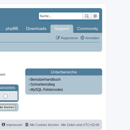
Suche
Erweiterte Such
phpBB
Downloads
Support
Community
Registrieren
Anmelden
Unterbereiche
inem
Benutzerhandbuch
Schnelleinstieg
ARKIEREN
MySQL-Fehlercodes
Impressum
Alle Cookies löschen
Alle Zeiten sind
UTC+02:00