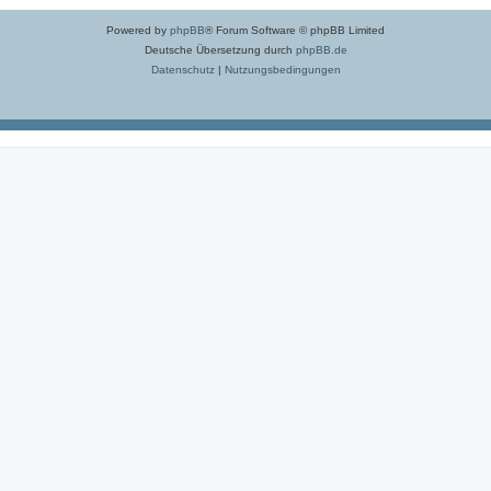
Powered by
phpBB
® Forum Software © phpBB Limited
Deutsche Übersetzung durch
phpBB.de
Datenschutz
|
Nutzungsbedingungen