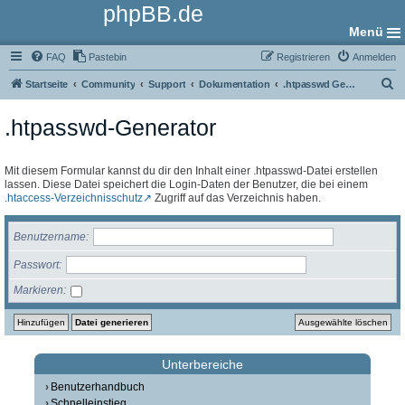
phpBB.de
Menü
FAQ
Pastebin
Registrieren
Anmelden
S
Startseite
Community
Support
Dokumentation
.htpasswd Generator
u
.htpasswd-Generator
c
h
e
Mit diesem Formular kannst du dir den Inhalt einer .htpasswd-Datei erstellen
lassen. Diese Datei speichert die Login-Daten der Benutzer, die bei einem
.htaccess-Verzeichnisschutz
Zugriff auf das Verzeichnis haben.
Benutzername
Passwort
Markieren
Unterbereiche
Benutzerhandbuch
Schnelleinstieg