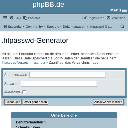
phpBB.de
Menü
FAQ
Pastebin
Registrieren
Anmelden
S
Startseite
Community
Support
Dokumentation
.htpasswd Generator
u
.htpasswd-Generator
c
h
e
Mit diesem Formular kannst du dir den Inhalt einer .htpasswd-Datei erstellen
lassen. Diese Datei speichert die Login-Daten der Benutzer, die bei einem
.htaccess-Verzeichnisschutz
Zugriff auf das Verzeichnis haben.
Benutzername
Passwort
Markieren
Unterbereiche
Benutzerhandbuch
Schnelleinstieg