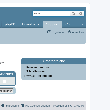
Suche
Erweiterte Such
phpBB
Downloads
Support
Community
Registrieren
Anmelden
Unterbereiche
inem
Benutzerhandbuch
Schnelleinstieg
ARKIEREN
MySQL-Fehlercodes
Impressum
Alle Cookies löschen
Alle Zeiten sind
UTC+02:00