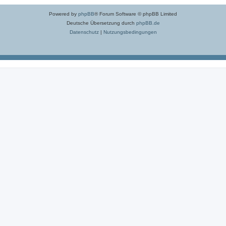
Powered by
phpBB
® Forum Software © phpBB Limited
Deutsche Übersetzung durch
phpBB.de
Datenschutz
|
Nutzungsbedingungen