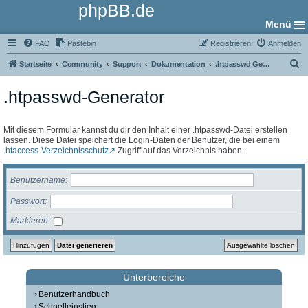
phpBB.de
Menü
FAQ
Pastebin
Registrieren
Anmelden
S
Startseite
Community
Support
Dokumentation
.htpasswd Generator
u
.htpasswd-Generator
c
h
e
Mit diesem Formular kannst du dir den Inhalt einer .htpasswd-Datei erstellen
lassen. Diese Datei speichert die Login-Daten der Benutzer, die bei einem
.htaccess-Verzeichnisschutz
Zugriff auf das Verzeichnis haben.
Benutzername
Passwort
Markieren
Unterbereiche
Benutzerhandbuch
Schnelleinstieg