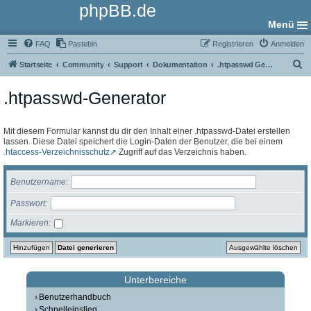
phpBB.de
Menü
FAQ
Pastebin
Registrieren
Anmelden
S
Startseite
Community
Support
Dokumentation
.htpasswd Generator
u
.htpasswd-Generator
c
h
e
Mit diesem Formular kannst du dir den Inhalt einer .htpasswd-Datei erstellen
lassen. Diese Datei speichert die Login-Daten der Benutzer, die bei einem
.htaccess-Verzeichnisschutz
Zugriff auf das Verzeichnis haben.
Benutzername
Passwort
Markieren
Unterbereiche
Benutzerhandbuch
Schnelleinstieg