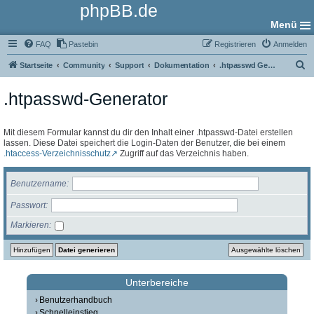
phpBB.de
Menü
FAQ
Pastebin
Registrieren
Anmelden
S
Startseite
Community
Support
Dokumentation
.htpasswd Generator
u
.htpasswd-Generator
c
h
e
Mit diesem Formular kannst du dir den Inhalt einer .htpasswd-Datei erstellen
lassen. Diese Datei speichert die Login-Daten der Benutzer, die bei einem
.htaccess-Verzeichnisschutz
Zugriff auf das Verzeichnis haben.
Benutzername
Passwort
Markieren
Unterbereiche
Benutzerhandbuch
Schnelleinstieg