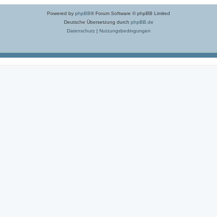
Powered by
phpBB
® Forum Software © phpBB Limited
Deutsche Übersetzung durch
phpBB.de
Datenschutz
|
Nutzungsbedingungen