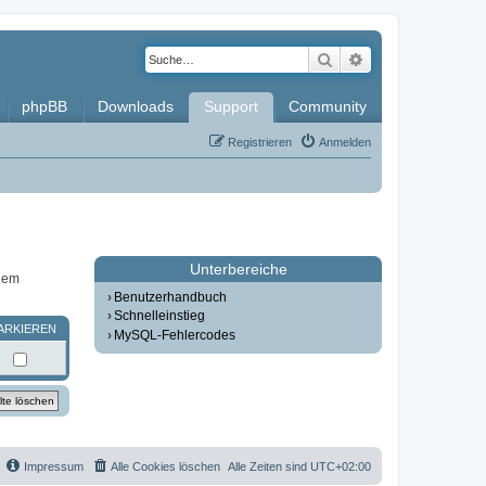
Suche
Erweiterte Such
phpBB
Downloads
Support
Community
Registrieren
Anmelden
Unterbereiche
inem
Benutzerhandbuch
Schnelleinstieg
ARKIEREN
MySQL-Fehlercodes
Impressum
Alle Cookies löschen
Alle Zeiten sind
UTC+02:00