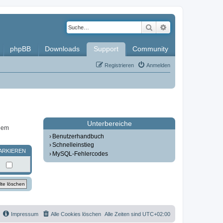
Suche
Erweiterte Such
phpBB
Downloads
Support
Community
Registrieren
Anmelden
Unterbereiche
inem
Benutzerhandbuch
Schnelleinstieg
ARKIEREN
MySQL-Fehlercodes
Impressum
Alle Cookies löschen
Alle Zeiten sind
UTC+02:00