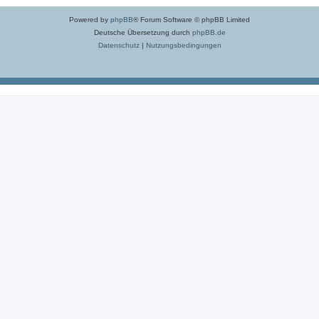
Powered by
phpBB
® Forum Software © phpBB Limited
Deutsche Übersetzung durch
phpBB.de
Datenschutz
|
Nutzungsbedingungen