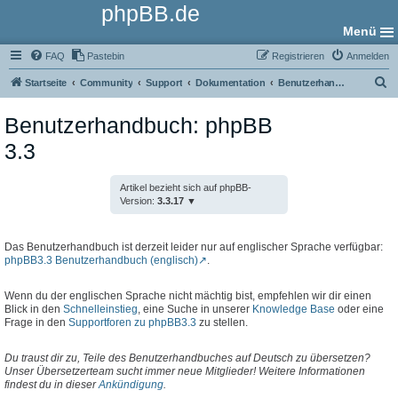
phpBB.de
Menü
FAQ
Pastebin
Registrieren
Anmelden
S
Startseite
Community
Support
Dokumentation
Benutzerhandbuch
u
Benutzerhandbuch: phpBB
c
3.3
h
e
Artikel bezieht sich auf phpBB-
Version:
3.3.17
Das Benutzerhandbuch ist derzeit leider nur auf englischer Sprache verfügbar:
phpBB3.3 Benutzerhandbuch (englisch)
.
Wenn du der englischen Sprache nicht mächtig bist, empfehlen wir dir einen
Blick in den
Schnelleinstieg
, eine Suche in unserer
Knowledge Base
oder eine
Frage in den
Supportforen zu phpBB3.3
zu stellen.
Du traust dir zu, Teile des Benutzerhandbuches auf Deutsch zu übersetzen?
Unser Übersetzerteam sucht immer neue Mitglieder! Weitere Informationen
findest du in dieser
Ankündigung
.