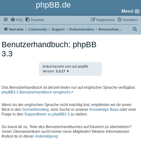
phpBB.de
Menü
FAQ
Pastebin
Registrieren
Anmelden
S
Startseite
Community
Support
Dokumentation
Benutzerhandbuch
u
Benutzerhandbuch: phpBB
c
3.3
h
e
Artikel bezieht sich auf phpBB-
Version:
3.3.17
Das Benutzerhandbuch ist derzeit leider nur auf englischer Sprache verfügbar:
phpBB3.3 Benutzerhandbuch (englisch)
.
Wenn du der englischen Sprache nicht mächtig bist, empfehlen wir dir einen
Blick in den
Schnelleinstieg
, eine Suche in unserer
Knowledge Base
oder eine
Frage in den
Supportforen zu phpBB3.3
zu stellen.
Du traust dir zu, Teile des Benutzerhandbuches auf Deutsch zu übersetzen?
Unser Übersetzerteam sucht immer neue Mitglieder! Weitere Informationen
findest du in dieser
Ankündigung
.