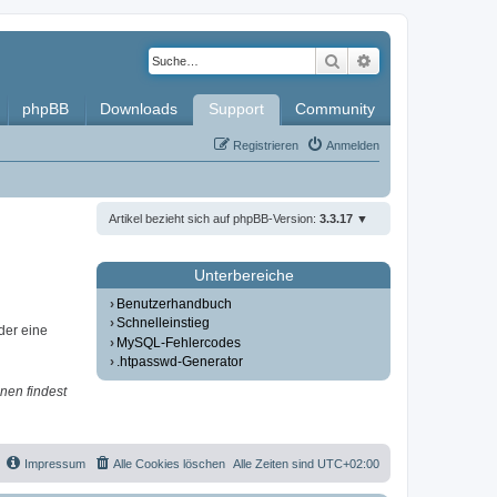
Suche
Erweiterte Such
phpBB
Downloads
Support
Community
Registrieren
Anmelden
Artikel bezieht sich auf phpBB-Version:
3.3.17
Unterbereiche
Benutzerhandbuch
Schnelleinstieg
der eine
MySQL-Fehlercodes
.htpasswd-Generator
nen findest
Impressum
Alle Cookies löschen
Alle Zeiten sind
UTC+02:00