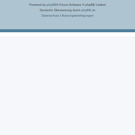
Powered by
phpBB
® Forum Software © phpBB Limited
Deutsche Übersetzung durch
phpBB.de
Datenschutz
|
Nutzungsbedingungen