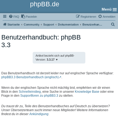
phpBB.de
Menü
FAQ
Pastebin
Registrieren
Anmelden
S
Startseite
Community
Support
Dokumentation
Benutzerhandbuch
u
Benutzerhandbuch: phpBB
c
3.3
h
e
Artikel bezieht sich auf phpBB-
Version:
3.3.17
Das Benutzerhandbuch ist derzeit leider nur auf englischer Sprache verfügbar:
phpBB3.3 Benutzerhandbuch (englisch)
.
Wenn du der englischen Sprache nicht mächtig bist, empfehlen wir dir einen
Blick in den
Schnelleinstieg
, eine Suche in unserer
Knowledge Base
oder eine
Frage in den
Supportforen zu phpBB3.3
zu stellen.
Du traust dir zu, Teile des Benutzerhandbuches auf Deutsch zu übersetzen?
Unser Übersetzerteam sucht immer neue Mitglieder! Weitere Informationen
findest du in dieser
Ankündigung
.