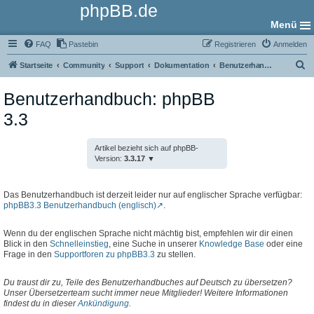
phpBB.de
Menü
FAQ
Pastebin
Registrieren
Anmelden
S
Startseite
Community
Support
Dokumentation
Benutzerhandbuch
u
Benutzerhandbuch: phpBB
c
3.3
h
e
Artikel bezieht sich auf phpBB-
Version:
3.3.17
Das Benutzerhandbuch ist derzeit leider nur auf englischer Sprache verfügbar:
phpBB3.3 Benutzerhandbuch (englisch)
.
Wenn du der englischen Sprache nicht mächtig bist, empfehlen wir dir einen
Blick in den
Schnelleinstieg
, eine Suche in unserer
Knowledge Base
oder eine
Frage in den
Supportforen zu phpBB3.3
zu stellen.
Du traust dir zu, Teile des Benutzerhandbuches auf Deutsch zu übersetzen?
Unser Übersetzerteam sucht immer neue Mitglieder! Weitere Informationen
findest du in dieser
Ankündigung
.