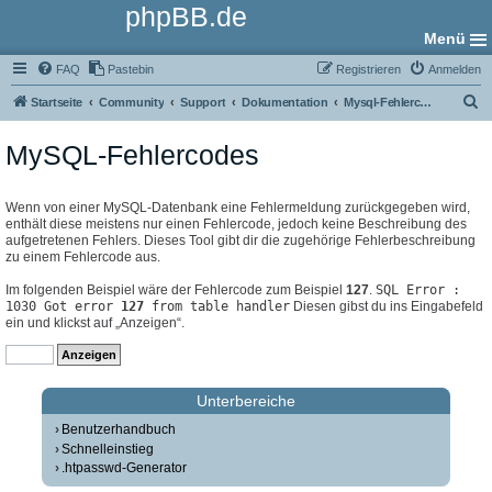
phpBB.de
Menü
FAQ
Pastebin
Registrieren
Anmelden
S
Startseite
Community
Support
Dokumentation
Mysql-Fehlercodes
u
MySQL-Fehlercodes
c
h
e
Wenn von einer MySQL-Datenbank eine Fehlermeldung zurückgegeben wird,
enthält diese meistens nur einen Fehlercode, jedoch keine Beschreibung des
aufgetretenen Fehlers. Dieses Tool gibt dir die zugehörige Fehlerbeschreibung
zu einem Fehlercode aus.
Im folgenden Beispiel wäre der Fehlercode zum Beispiel
127
.
SQL Error :
1030 Got error
127
from table handler
Diesen gibst du ins Eingabefeld
ein und klickst auf „Anzeigen“.
Unterbereiche
Benutzerhandbuch
Schnelleinstieg
.htpasswd-Generator