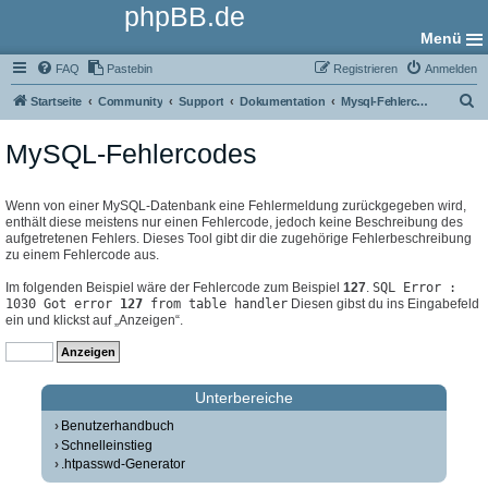
phpBB.de
Menü
FAQ
Pastebin
Registrieren
Anmelden
S
Startseite
Community
Support
Dokumentation
Mysql-Fehlercodes
u
MySQL-Fehlercodes
c
h
e
Wenn von einer MySQL-Datenbank eine Fehlermeldung zurückgegeben wird,
enthält diese meistens nur einen Fehlercode, jedoch keine Beschreibung des
aufgetretenen Fehlers. Dieses Tool gibt dir die zugehörige Fehlerbeschreibung
zu einem Fehlercode aus.
Im folgenden Beispiel wäre der Fehlercode zum Beispiel
127
.
SQL Error :
1030 Got error
127
from table handler
Diesen gibst du ins Eingabefeld
ein und klickst auf „Anzeigen“.
Unterbereiche
Benutzerhandbuch
Schnelleinstieg
.htpasswd-Generator